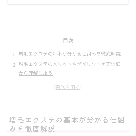
目次
増毛エクステの基本が分かる仕組みを徹底解説
増毛エクステのメリットやデメリットを実体験
から理解しよう
増毛エクステの値段と維持費を本数や期間から
見通そう
前髪や分け目で実感できる増毛エクステのデザ
インテクニック
増毛エクステの基本が分かる仕組
増毛エクステのサロン選びのポイント
みを徹底解説
施術当日から始める増毛エクステのシャンプー