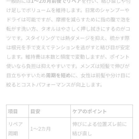
一般的には
1〜2カ月前後でリペア
を行い、結び直しや付
け足しでボリュームを維持します。日常のシャンプーや
ドライは可能ですが、摩擦を減らすために指の腹で泡を
転がす洗い方、タオルはやさしく押し拭きにするのがコ
ツです。スタイリングでは熱ダメージを抑え、梳かす際
は根元を手で支えてテンションを逃がすと結び目が安定
します。維持費は本数と頻度で変動しますが、ポイント
使いなら負担は抑えやすいです。メンズは短髪で伸びが
目立ちやすいため
周期を短め
に、女性は前髪や分け目に
絞るとコストパフォーマンスが向上します。
項目
目安
ケアのポイント
リペア
伸びによる位置ズレ前に
1〜2カ月
周期
結び直し