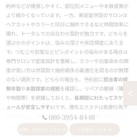
約枠などが確保しやすく、部位別メニューや本数提案が
より細かくなっています。一方、美容室併設のサロンは
ヘアカットやカラーと同日に施術できるなど時間効率に
優れ、トータルでの似合わせ設計が魅力です。どちらを
選ぶかのポイントは、悩みの深さや来店頻度にありま
す。つむじや前髪などピンポイントの悩みがある場合は
専門サロンで密度設計を重視し、カラーや白髪染めの頻
度が高い方は併設型で施術順序の最適化を図るのが無理
のない選択です。どちらの場合も、予約前に
担当者の経
験年数
や
本数提案の根拠
を確認し、リペアの動線（曜日
や時間帯）を把握しておくと、
長期間にわたってスケジ
ュールが安定しやすい
です。増毛エクステは医療行為で
080-3954-8448
はないため、治療の代替にはならず、必要に応じてクリ
ニックでの相談や併用も視野に入れてください。
お問い合わせはこちら
ご予約はこちら