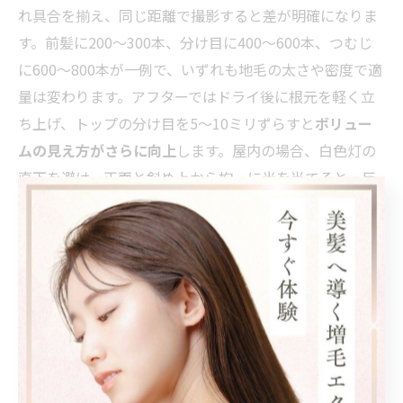
れ具合を揃え、同じ距離で撮影すると差が明確になりま
す。前髪に200〜300本、分け目に400〜600本、つむじ
に600〜800本が一例で、いずれも地毛の太さや密度で適
量は変わります。アフターではドライ後に根元を軽く立
ち上げ、トップの分け目を5〜10ミリずらすと
ボリュー
ムの見え方がさらに向上
します。屋内の場合、白色灯の
直下を避け、正面と斜め上から均一に光を当てると、反
射のムラが減り仕上がりが自然に写ります。濡れ髪と乾
いた状態の両方を撮ることで、エクステの束感や馴染み
が客観的に評価しやすくなります。比較の公平性を保つ
ことで、
本数と見た目の関係
を誤解なく把握できます。
本数の目
部位
撮影のポイント
安