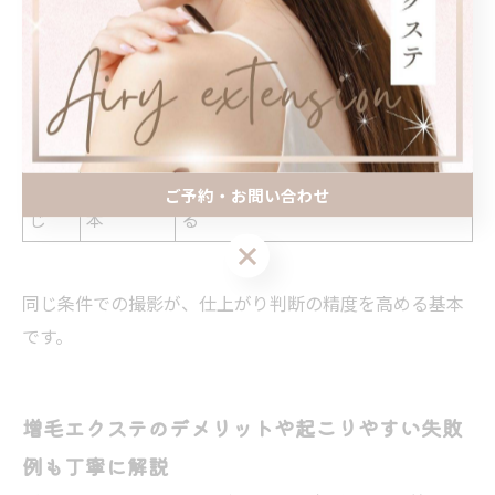
200〜400
同角度・同距離でフラッシュは使わ
前髪
本
ない
分け
400〜600
分け目の位置を固定、光源を一定に
目
本
する
つむ
600〜800
斜め上からの照明で反射ムラを抑え
ご予約・お問い合わせ
じ
本
る
ご予約・お問い合わせ
同じ条件での撮影が、仕上がり判断の精度を高める基本
です。
増毛エクステのデメリットや起こりやすい失敗
例も丁寧に解説