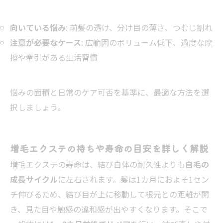
向いている悩み
: 前髪の透け、分け目の薄さ、つむじ割れ
注意が必要なケース
: 広範囲のボリューム低下、過度な摩
擦や牽引がある生活習慣
悩みの面積と日常のケア可否を基準に、最適な方法を選
択しましょう。
増毛エクステの持ちや寿命の目安を詳しく解説
増毛エクステの寿命は、結び自体の耐久性よりも
自毛の
成長サイクル
に左右されます。髪は1カ月におよそ1セン
チ伸びるため、結び目が上に移動して根元との距離が開
き、見た目や触感の違和感が出やすくなります。そこで