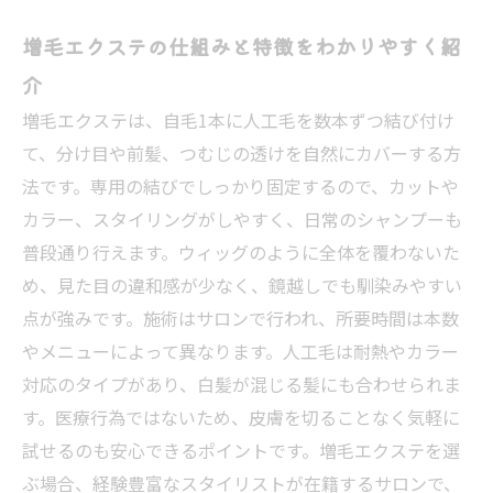
やドライの正解
増毛エクステの仕組みと特徴をわかりやすく紹
増毛エクステとウィッグや植毛や治療の違いを
介
わかりやすく比較
増毛エクステは、自毛1本に人工毛を数本ずつ結び付け
店舗案内
て、分け目や前髪、つむじの透けを自然にカバーする方
法です。専用の結びでしっかり固定するので、カットや
カラー、スタイリングがしやすく、日常のシャンプーも
普段通り行えます。ウィッグのように全体を覆わないた
め、見た目の違和感が少なく、鏡越しでも馴染みやすい
点が強みです。施術はサロンで行われ、所要時間は本数
やメニューによって異なります。人工毛は耐熱やカラー
対応のタイプがあり、白髪が混じる髪にも合わせられま
す。医療行為ではないため、皮膚を切ることなく気軽に
試せるのも安心できるポイントです。増毛エクステを選
ぶ場合、経験豊富なスタイリストが在籍するサロンで、