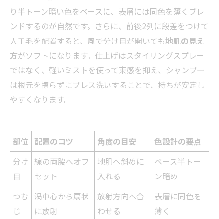
り半トーン暗い色をベースに、表層には同色を薄くブレ
ンドするのが自然です。さらに、前後2列に段差をつけて
人工毛を配置すると、風で分け目が開いても
地肌の見え
方
がソフトになります。仕上げはスタイリングスプレー
ではなく、軽いミストを使って束感を抑え、シャンプー
は根元を擦らずにプレス洗いすることで、持ちが安定し
やすくなります。
部位
配置のコツ
角度の目安
色設計の要点
分け
線の両脇へオフ
地肌へ斜めに
ベース半トー
目
セット
入れる
ン暗め
つむ
渦中心から扇状
放射方向へ合
表層に同色を
じ
に放射
わせる
薄く