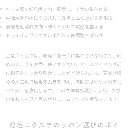
ベース層を低角度で均一配置し、土台の影を作る
中間層を斜めにクロスして支点と立ち上がりを形成
表層を毛流れ方向へ薄くかぶせて質感を整える
ドライ後に浮きやすい束だけを微調整で減らす
注意点としては、結着点を一点に集中させないこと、硬
めの人工毛を表層に使いすぎないこと、スタイリング前
に根元をしっかり乾かすことが挙げられます。表層は細
めの人工毛で
反射のムラ
を抑え、内側にはやや太めを使
って支えを強化します。この立体的な設計により、少な
い本数でも見た目のボリュームアップを実現できます。
増毛エクステのサロン選びのポイ