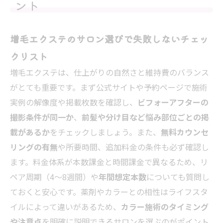
ント
増毛エクステのサロン選びで失敗しないチェッ
クリスト
増毛エクステは、仕上がりの自然さと維持費のバランス
がとても重要です。まず公式サイトや予約ページで施術
実例の解像度や掲載枚数を確認し、
ビフォーアフターの
撮影条件が同一か
、
前髪や分け目など悩み部位ごとの掲
載があるか
をチェックしましょう。また、
無料カウンセ
リングの有無
や所要時間、追加料金の条件も必ず確認し
ます。料金体系が本数課金と時間課金で異なるため、リ
ペア周期（4〜8週間）や
年間想定本数
についても質問し
ておくと安心です。薬剤やカラーとの相性はライフスタ
イルによって違いがあるため、
カラー施術のタイミング
や注意点
を明確に説明できるサロンを選ぶのがポイント