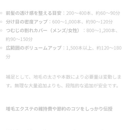
前髪の透け感を整える目安
：200〜400本、約60〜90分
分け目の密度アップ
：600〜1,000本、約90〜120分
つむじの割れカバー（メンズ/女性）
：800〜1,200本、
約90〜150分
広範囲のボリュームアップ
：1,500本以上、約120〜180
分
補足として、地毛の太さや本数により必要量は変動しま
す。無理な大量追加よりも、段階的な追加が安全です。
増毛エクステの維持費や節約のコツをしっかり伝授