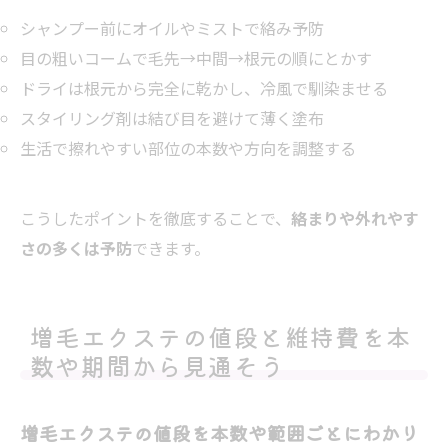
シャンプー前にオイルやミストで絡み予防
目の粗いコームで毛先→中間→根元の順にとかす
ドライは根元から完全に乾かし、冷風で馴染ませる
スタイリング剤は結び目を避けて薄く塗布
生活で擦れやすい部位の本数や方向を調整する
こうしたポイントを徹底することで、
絡まりや外れやす
さの多くは予防
できます。
増毛エクステの値段と維持費を本
数や期間から見通そう
増毛エクステの値段を本数や範囲ごとにわかり