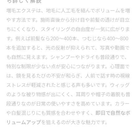
ら詳しく解説
増毛エクステは、地毛に人工毛を結んでボリュームを増
やす方法です。施術直後から分け目や前髪の透けが目立
ちにくくなり、スタイリングの自由度が一気に広がりま
す。例えば前髪なら200〜400本、つむじなら400〜800
本を追加すると、光の反射が抑えられて、写真や動画で
も自然に見えます。シャンプーやドライも普段通りで、
特別な制限が少ない点が安心につながります。心理面で
は、鏡を見るたびの不安が和らぎ、人前で話す時の視線
ストレスが軽減されたと感じる声も多いです。ウィッグ
のような被り物感が出にくく、耳周りや帽子の着脱も普
段通りなのが日常の使いやすさを高めています。カラー
や白髪混じりにも質感を合わせやすく、
即日で自然なボ
リュームアップ
を狙えるのが大きな魅力です。