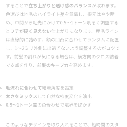
することで
立ち上がりと透け感のバランス
が取れます。
色選びは地毛のハイライト差を意識し、根元はやや暗
め、中間から毛先にかけて0.5〜1トーン明るく調整する
と
フチが硬く見えない
仕上がりになります。産毛ライン
は直線的に詰めず、額の凹凸に合わせてランダムに配置
し、1〜2ミリ外側に出過ぎないよう調整するのがコツで
す。前髪の割れが気になる場合は、横方向のクロス結着
で支点を作り、
前髪のキープ力
を高めます。
毛流れに合わせて
結着角度を設定
太さをミックス
して自然な密度変化を演出
0.5〜1トーン差
の色合わせで境界をぼかす
このようなデザインを取り入れることで、短時間のスタ