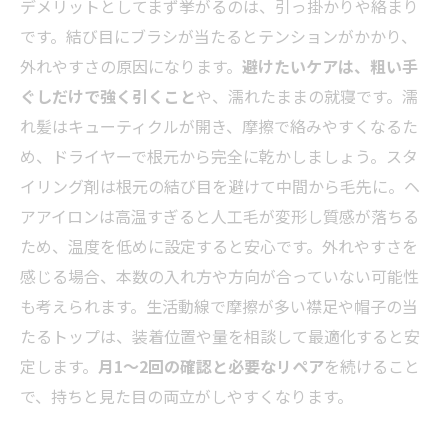
デメリットとしてまず挙がるのは、引っ掛かりや絡まり
です。結び目にブラシが当たるとテンションがかかり、
外れやすさの原因になります。
避けたいケアは、粗い手
ぐしだけで強く引くこと
や、濡れたままの就寝です。濡
れ髪はキューティクルが開き、摩擦で絡みやすくなるた
め、ドライヤーで根元から完全に乾かしましょう。スタ
イリング剤は根元の結び目を避けて中間から毛先に。ヘ
アアイロンは高温すぎると人工毛が変形し質感が落ちる
ため、温度を低めに設定すると安心です。外れやすさを
感じる場合、本数の入れ方や方向が合っていない可能性
も考えられます。生活動線で摩擦が多い襟足や帽子の当
たるトップは、装着位置や量を相談して最適化すると安
定します。
月1〜2回の確認と必要なリペア
を続けること
で、持ちと見た目の両立がしやすくなります。