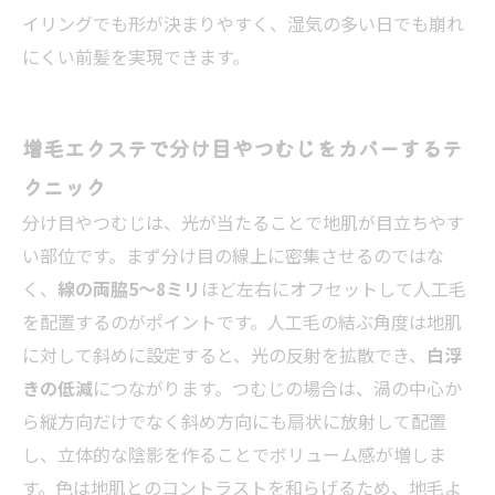
イリングでも形が決まりやすく、湿気の多い日でも崩れ
にくい前髪を実現できます。
増毛エクステで分け目やつむじをカバーするテ
クニック
分け目やつむじは、光が当たることで地肌が目立ちやす
い部位です。まず分け目の線上に密集させるのではな
く、
線の両脇5〜8ミリ
ほど左右にオフセットして人工毛
を配置するのがポイントです。人工毛の結ぶ角度は地肌
に対して斜めに設定すると、光の反射を拡散でき、
白浮
きの低減
につながります。つむじの場合は、渦の中心か
ら縦方向だけでなく斜め方向にも扇状に放射して配置
し、立体的な陰影を作ることでボリューム感が増しま
す。色は地肌とのコントラストを和らげるため、地毛よ