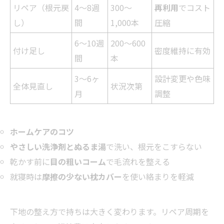
リペア（根元戻
4〜8週
300〜
再利用
でコスト
し）
間
1,000本
圧縮
6〜10週
200〜600
付け足し
密度維持に有効
間
本
3〜6ヶ
設計変更や色味
全体見直し
状況次第
月
調整
ホームケアのコツ
やさしい洗浄剤とぬるま湯
で洗い、根元をこすらない
乾かす前に
目の粗いコーム
で毛流れを整える
就寝時は
摩擦の少ない枕カバー
を使い絡まりを軽減
下地の整え方で持ちは大きく変わります。リペア周期を