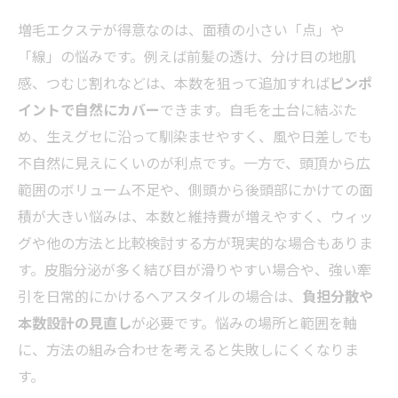
増毛エクステが得意なのは、面積の小さい「点」や
「線」の悩みです。例えば前髪の透け、分け目の地肌
感、つむじ割れなどは、本数を狙って追加すれば
ピンポ
イントで自然にカバー
できます。自毛を土台に結ぶた
め、生えグセに沿って馴染ませやすく、風や日差しでも
不自然に見えにくいのが利点です。一方で、頭頂から広
範囲のボリューム不足や、側頭から後頭部にかけての面
積が大きい悩みは、本数と維持費が増えやすく、ウィッ
グや他の方法と比較検討する方が現実的な場合もありま
す。皮脂分泌が多く結び目が滑りやすい場合や、強い牽
引を日常的にかけるヘアスタイルの場合は、
負担分散や
本数設計の見直し
が必要です。悩みの場所と範囲を軸
に、方法の組み合わせを考えると失敗しにくくなりま
す。