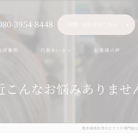
080-3954-8448
お問い合わせはこちら
施術事例
代表あいさつ
お客様の声
最近こんなお悩みありませ
熊本県熊本市のエクステ専門店ならJ