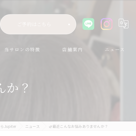
ご予約はこちら
当サロンの特徴
店舗案内
ニュース
増毛エクステ
んか？
まつ毛エクステ
髪のお悩みサポート
upiter
ニュース
🌿最近こんなお悩みありませんか？