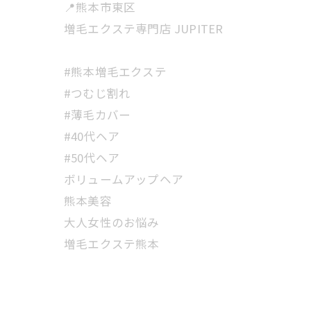
📍熊本市東区
増毛エクステ専門店 JUPITER
#熊本増毛エクステ
#つむじ割れ
#薄毛カバー
#40代ヘア
#50代ヘア
ボリュームアップヘア
熊本美容
大人女性のお悩み
増毛エクステ熊本