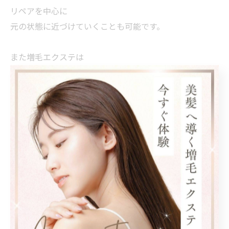
リペアを中心に
元の状態に近づけていくことも可能です。
また増毛エクステは
自毛が抜け落ちない限り再利用することもできます。
無理に増やすのではなく
その時その時に合った形で
自然なボリュームを保てるようサポートしています。
「気になるけど相談する勇気が出ない…」
そんな方も多いと思います。
小さな一歩でも大丈夫です🌿‬
この投稿が誰かの勇気になれば嬉しいです🕊