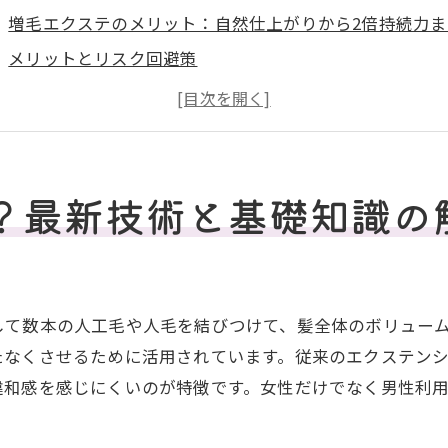
増毛エクステのメリット：自然仕上がりから2倍持続力ま
メリットとリスク回避策
施術方法と最新工程詳細
料金相場・維持費
増毛エクステの種類・部位別おすすめ活用法
？最新技術と基礎知識の
他対策の比較・選択ガイド
日常で気をつけたいヘアケアの基本
これまでのおさらいとまとめ
店舗案内
して数本の人工毛や人毛を結びつけて、髪全体のボリュー
たなくさせるために活用されています。従来のエクステン
違和感を感じにくいのが特徴です。女性だけでなく男性利