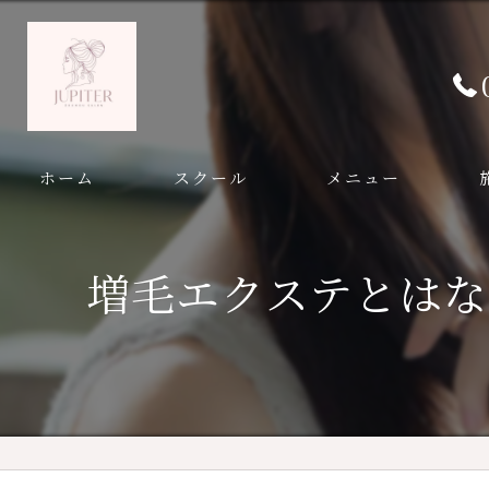
ホーム
スクール
メニュー
増毛エクステスクール
増毛エクステとはな
まつ毛エクステ講習