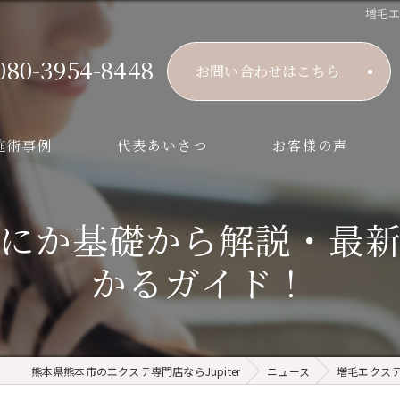
増毛
080-3954-8448
お問い合わせはこちら
施術事例
代表あいさつ
お客様の声
にか基礎から解説・最
かるガイド！
熊本県熊本市のエクステ専門店ならJupiter
ニュース
増毛エクス